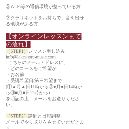
②Wi-Fi等の通信環境が整っている方
③クラリネットをお持ちで、音を出せ
る環境がある方
【オンラインレッスンまで
の流れ】
［STEP1］
レッスン申し込み
info@lakeshore-music.com
↑こちらのメールアドレスに、
・どのコースをご希望か
・お名前
・受講希望日/第三希望まで
(①▲月▲日11時から②●月●日14時か
ら③■月■日15時から)
を明記の上、メールをお送りくださ
い。
［STEP2］
講師と日程調整
メールでやり取りをさせていただきま
す。