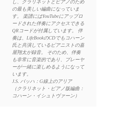
し、クラリネットとピアノのため
の最も美しい編曲になっていま
す。 楽譜にはYouTubeにアップロ
ードされた伴奏にアクセスできる
QRコードが付属しています。 伴
奏は、LifeBookのCDでもコハーン
氏と共演しているピアニストの嘉
屋翔太が録音。 そのため、伴奏
も非常に音楽的であり、プレーヤ
ーが一緒に楽しめるようになって
います。
J.S. バッハ：G線上のアリア
（クラリネット・ピアノ版編曲：
コハーン・イシュトヴァーン）
E-mail: