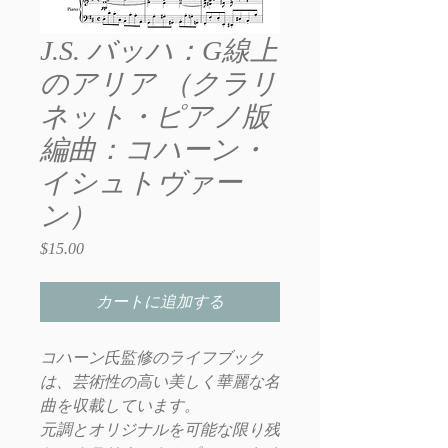
J.S. バッハ：G線上
のアリア （クラリ
ネット・ピアノ版
編曲：コハーン・
イシュトヴァー
ン）
$15.00
価
格
カートに追加する
コハーン氏監修のライフブック
は、芸術性の高い美しく華麗な名
曲を収載しています。
元調とオリジナルを可能な限り残