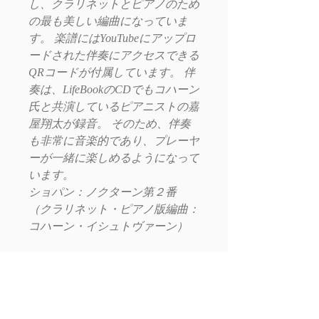
し、クラリネットとピアノのため
の最も美しい編曲になっていま
す。 楽譜にはYouTubeにアップロ
ードされた伴奏にアクセスできる
QRコードが付属しています。 伴
奏は、LifeBookのCDでもコハーン
氏と共演しているピアニストの嘉
屋翔太が録音。 そのため、伴奏
も非常に音楽的であり、プレーヤ
ーが一緒に楽しめるようになって
います。
ショパン：ノクターン第２番
（クラリネット・ピアノ版編曲：
コハーン・イシュトヴァーン）
E-mail: