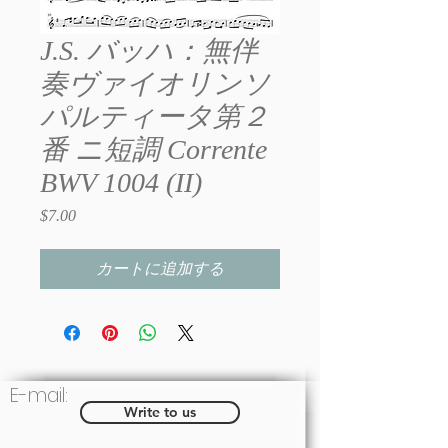
J.S. バッハ：無伴
奏ヴァイオリンソ
パルティータ第２
番 ニ短調 Corrente
BWV 1004 (II)
$7.00
価
格
カートに追加する
E-mail:
Write to us