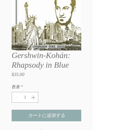
Gershwin-Kohán:
Rhapsody in Blue
$35.00
価
格
数量
*
カートに追加する