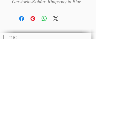
Gershwin-Kohán: Rhapsody in Blue
E-mail:
Write to us
Social: