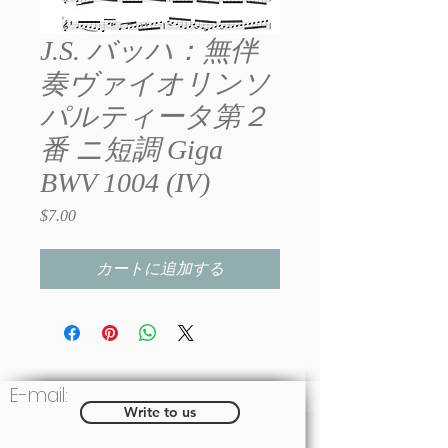
J.S. バッハ：無伴
奏ヴァイオリンソ
パルティータ第２
番 ニ短調 Giga
BWV 1004 (IV)
$7.00
価
格
カートに追加する
E-mail:
Write to us