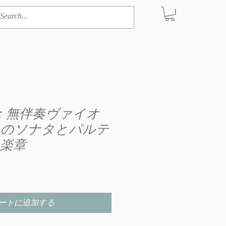
ハ：無伴奏ヴァイオ
めのソナタとパルテ
3楽章
ートに追加する