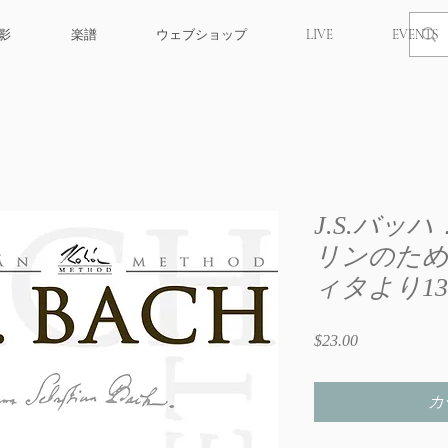
撮影
楽譜
ウェブショップ
LIVE
EVENTS
J.S.バッ
リンのた
ィタより1
$23.00
価
格
カ