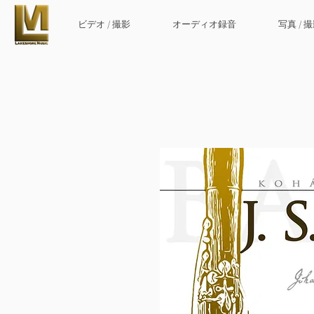
ビデオ / 撮影
オーディオ録音
写真 / 