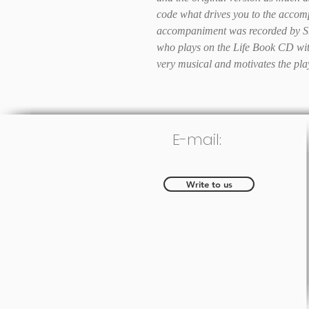
code what drives you to the acco
accompaniment was recorded by Sh
who plays on the Life Book CD wi
very musical and motivates the pla
E-mail:
Write to us