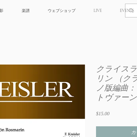
撮影
楽譜
ウェブショップ
LIVE
EVENTS
クライスラ
リン （ク
ノ版編曲：
トヴァーン
$15.00
価
格
カ