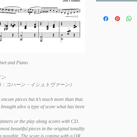
inet and Piano
リン
曲：コハーン・イシュトヴァーン）
t encore pieces but it’s much more than that.
brought alive a type of score what has been
ginners or the play along scores with CD.
most beautiful pieces in the original tonality
s possible. The score is coming with a QR