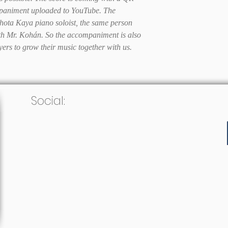
mpaniment uploaded to YouTube. The
ota Kaya piano soloist, the same person
th Mr. Kohán. So the accompaniment is also
yers to grow their music together with us.
Social: