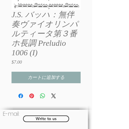
J.S. バッハ：無伴
奏ヴァイオリンパ
ルティータ第３番
ホ長調 Preludio
1006 (I)
$7.00
価
格
カートに追加する
E-mail:
Write to us