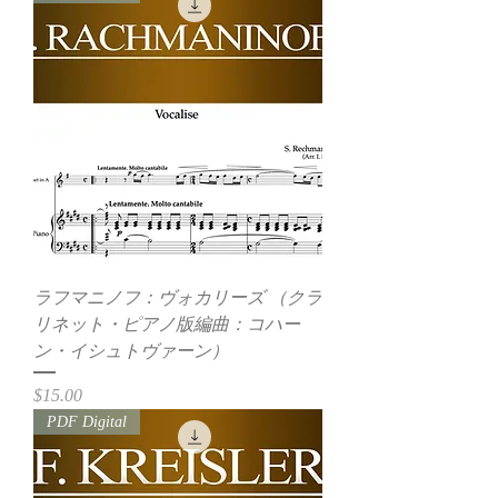
ラフマニノフ：ヴォカリーズ （クラ
リネット・ピアノ版編曲：コハー
ン・イシュトヴァーン）
価格
$15.00
PDF Digital