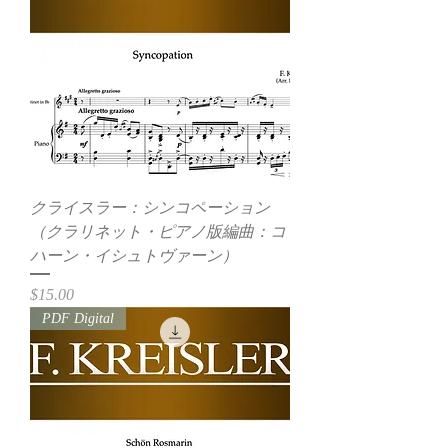
クライスラー：シンコペーション
（クラリネット・ピアノ版編曲：コ
ハーン・イシュトヴァーン）
価格
$15.00
PDF Digital