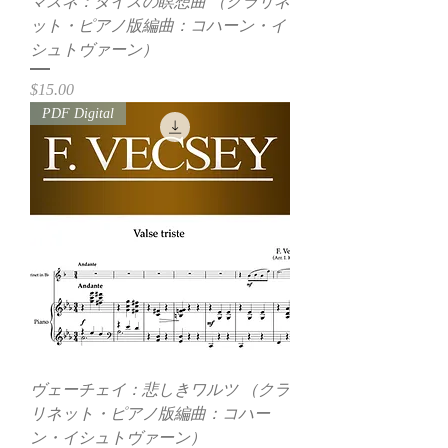
マスネ：タイスの瞑想曲 （クラリネ
ット・ピアノ版編曲：コハーン・イ
シュトヴァーン）
価格
$15.00
PDF Digital
ヴェーチェイ：悲しきワルツ （クラ
リネット・ピアノ版編曲：コハー
ン・イシュトヴァーン）