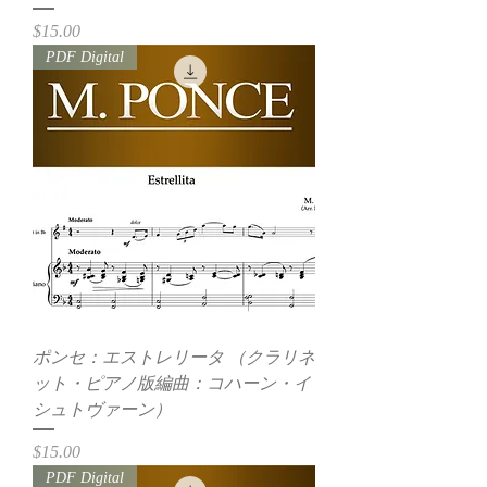
価格
$15.00
PDF Digital
ポンセ：エストレリータ （クラリネ
ット・ピアノ版編曲：コハーン・イ
シュトヴァーン）
価格
$15.00
PDF Digital