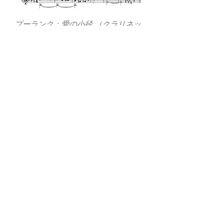
プーランク：愛の小径 （クラリネッ
ト・ピアノ版編曲：コハーン・イシ
ュトヴァーン）
価格
$15.00
PDF Digital
ドビュッシー：亜麻色の髪の乙女