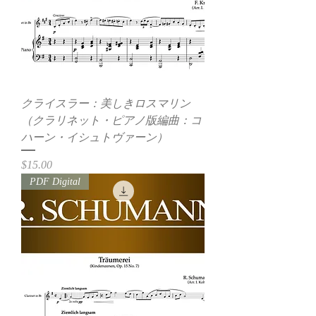
クライスラー：美しきロスマリン
（クラリネット・ピアノ版編曲：コ
ハーン・イシュトヴァーン）
価格
$15.00
PDF Digital