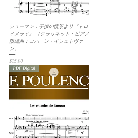
シューマン：子供の情景より『トロ
イメライ』 （クラリネット・ピアノ
版編曲：コハーン・イシュトヴァー
ン）
価格
$15.00
PDF Digital