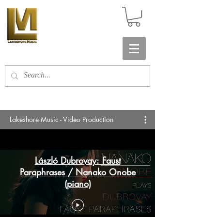
Lakeshore Music - Video Production
László Dubrovay: Faust
Paraphrases / Nanako Onobe
(piano)