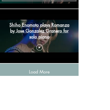
Shiho Enomoto plays Romanza
by Jose Gonzalez Granero for
solo piano
Load More
E-mail:
Write to us
Social: