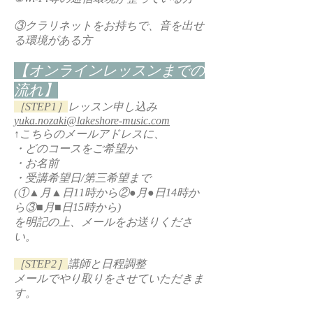
③クラリネットをお持ちで、音を出せ
る環境がある方
【オンラインレッスンまでの
流れ】
［STEP1］
レッスン申し込み
yuka.nozaki@lakeshore-music.com
↑こちらのメールアドレスに、
・どのコースをご希望か
・お名前
・受講希望日/第三希望まで
(①▲月▲日11時から②●月●日14時か
ら③■月■日15時から)
を明記の上、メールをお送りくださ
い。
［STEP2］
講師と日程調整
メールでやり取りをさせていただきま
す。