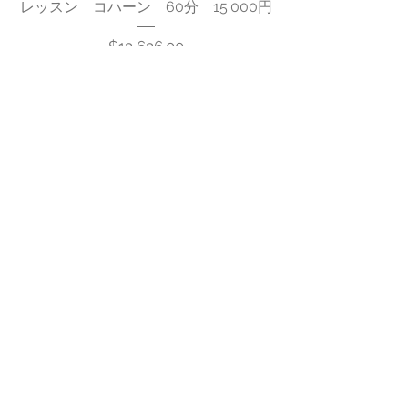
オンライン
レッスン コハーン 60分 15.000円
Price
$13,636.00
もっと見る
No product
〜レッスン (
)〜
30
分
オンライン
レッスン コハーン (30分）8000円
Price
$8,000.00