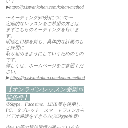
い！
▶︎
https://ja.istvankohan.com/kohan-method
〜ミーティング(60分)について〜
定期的なレッスンをご希望の方とは、
まずこちらのミーティングを行いま
す。
明確な目標を持ち、具体的な計画のも
と練習に
取り組めるようにしていくためのもの
です。
詳しくは、ホームページをご参照くだ
さい。
▶︎
https://ja.istvankohan.com/kohan-method
【オンラインレッスン受講可
能条件】
①Skype、Face time、LINE等を使用し、
PC、タブレット、スマートフォンから
ビデオ通話をできる方(※Skype推奨)
②Wi-Fi等の通信環境が整っている方